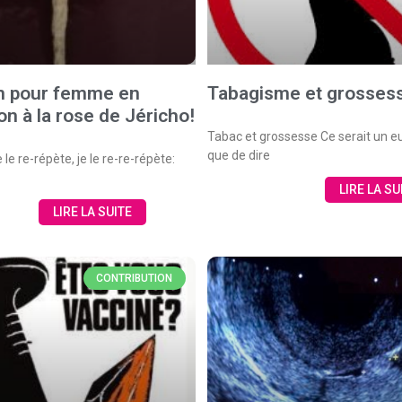
n pour femme en
Tabagisme et grosses
non à la rose de Jéricho!
Tabac et grossesse Ce serait un
que de dire
e le re-répète, je le re-re-répète:
LIRE LA SU
LIRE LA SUITE
CONTRIBUTION