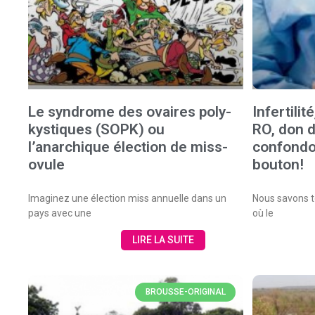
Le syndrome des ovaires poly-
Infertili
kystiques (SOPK) ou
RO, don d
l’anarchique élection de miss-
confondo
ovule
bouton!
Imaginez une élection miss annuelle dans un
Nous savons to
pays avec une
où le
LIRE LA SUITE
BROUSSE-ORIGINAL