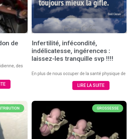
 don de
Infertilité, infécondité,
indélicatesse, ingérences :
laissez-les tranquille svp !!!!
idienne, des
En plus de nous occuper de la santé physique de
ITE
LIRE LA SUITE
TRIBUTION
GROSSESSE