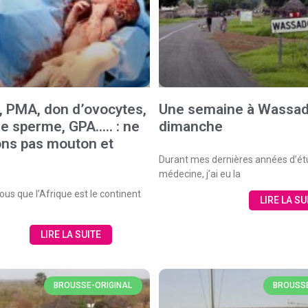
té, PMA, don d’ovocytes,
Une semaine à Wassad
e sperme, GPA….. : ne
dimanche
ns pas mouton et
Durant mes dernières années d’ét
médecine, j’ai eu la
us que l’Afrique est le continent
LIRE LA SU
LIRE LA SUITE
BROUSSE-ORIGINAL
BROUSSE