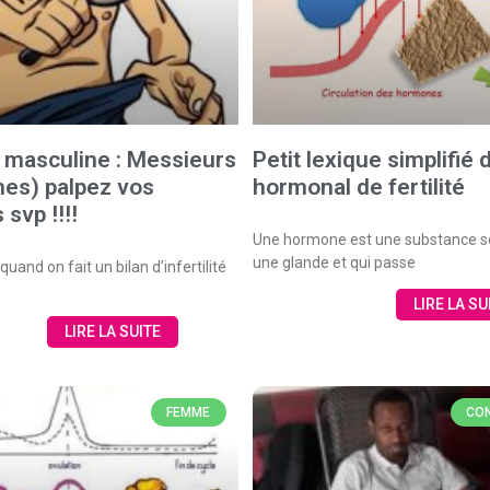
té masculine : Messieurs
Petit lexique simplifié 
es) palpez vos
hormonal de fertilité
 svp !!!!
Une hormone est une substance s
une glande et qui passe
quand on fait un bilan d’infertilité
LIRE LA SU
LIRE LA SUITE
FEMME
CON