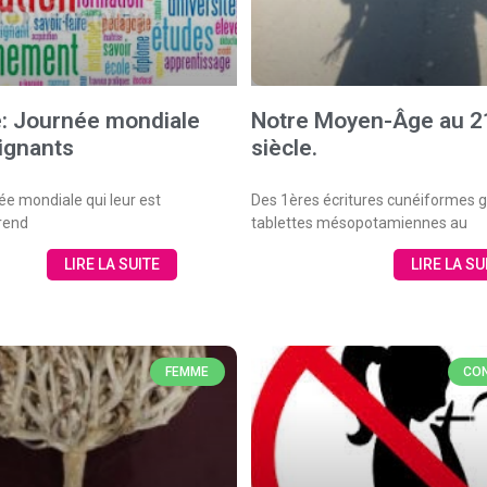
e: Journée mondiale
Notre Moyen-Âge au 
ignants
siècle.
ée mondiale qui leur est
Des 1ères écritures cunéiformes g
 rend
tablettes mésopotamiennes au
LIRE LA SUITE
LIRE LA SU
FEMME
CON