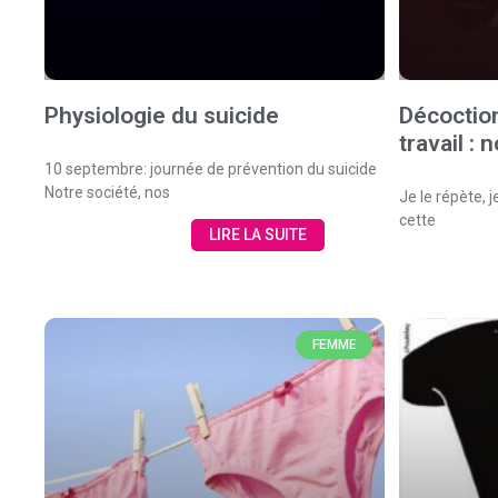
Physiologie du suicide
Décoctio
travail : 
10 septembre: journée de prévention du suicide
Notre société, nos
Je le répète, j
cette
LIRE LA SUITE
FEMME