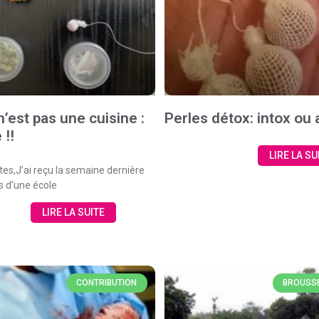
n’est pas une cuisine :
Perles détox: intox ou
 !!
LIRE LA SU
tes,J’ai reçu la semaine dernière
s d’une école
LIRE LA SUITE
CONTRIBUTION
BROUSSE