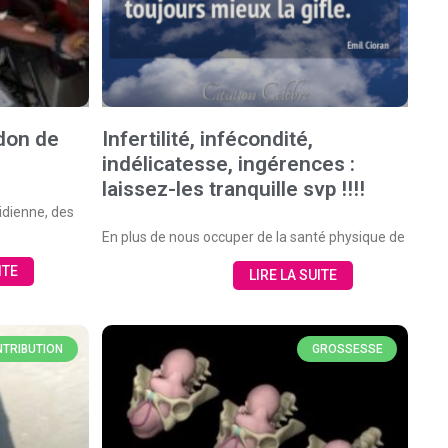
 don de
Infertilité, infécondité,
indélicatesse, ingérences :
laissez-les tranquille svp !!!!
idienne, des
En plus de nous occuper de la santé physique de
ITE
LIRE LA SUITE
TRIBUTION
GROSSESSE