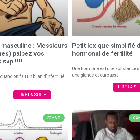
té masculine : Messieurs
Petit lexique simplifié 
es) palpez vos
hormonal de fertilité
 svp !!!!
Une hormone est une substance s
une glande et qui passe
quand on fait un bilan d’infertilité
LIRE LA SU
LIRE LA SUITE
FEMME
CON