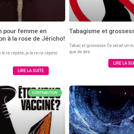
n pour femme en
Tabagisme et grosses
non à la rose de Jéricho!
Tabac et grossesse Ce serait un
que de dire
e le re-répète, je le re-re-répète:
LIRE LA SU
LIRE LA SUITE
CONTRIBUTION