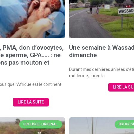
té, PMA, don d’ovocytes,
Une semaine à Wassad
e sperme, GPA….. : ne
dimanche
ns pas mouton et
Durant mes dernières années d’ét
médecine, j’ai eu la
us que l’Afrique est le continent
LIRE LA SU
LIRE LA SUITE
BROUSSE-ORIGINAL
BROUSSE