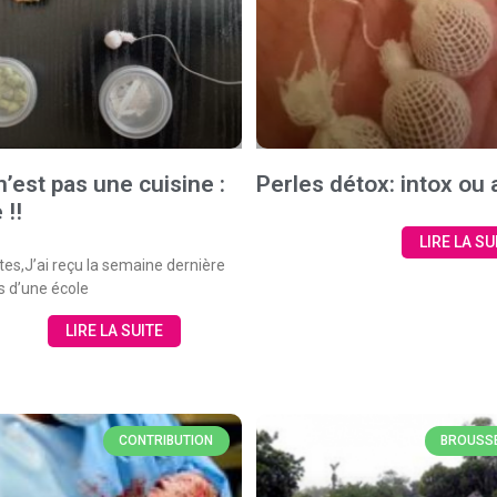
n’est pas une cuisine :
Perles détox: intox ou
 !!
LIRE LA SU
tes,J’ai reçu la semaine dernière
s d’une école
LIRE LA SUITE
CONTRIBUTION
BROUSSE