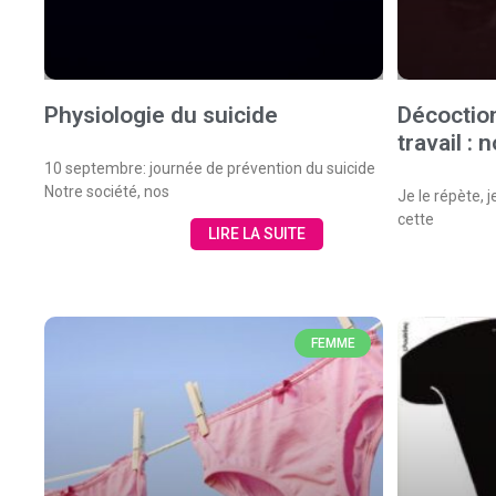
Physiologie du suicide
Décoctio
travail : 
10 septembre: journée de prévention du suicide
Notre société, nos
Je le répète, j
cette
LIRE LA SUITE
FEMME