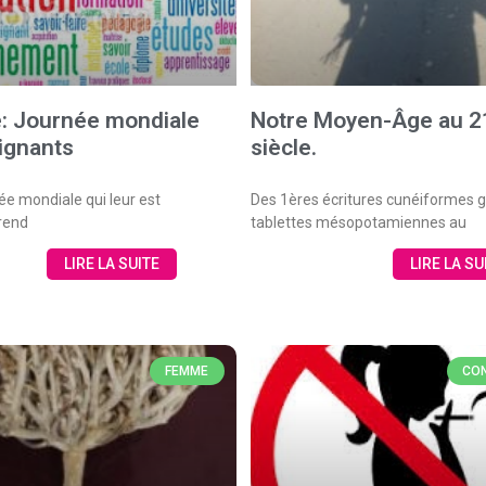
e: Journée mondiale
Notre Moyen-Âge au 
ignants
siècle.
ée mondiale qui leur est
Des 1ères écritures cunéiformes g
 rend
tablettes mésopotamiennes au
LIRE LA SUITE
LIRE LA SU
FEMME
CON