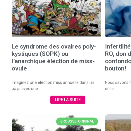
Le syndrome des ovaires poly-
Infertili
kystiques (SOPK) ou
RO, don d
l’anarchique élection de miss-
confondo
ovule
bouton!
Imaginez une élection miss annuelle dans un
Nous savons to
pays avec une
où le
LIRE LA SUITE
BROUSSE-ORIGINAL