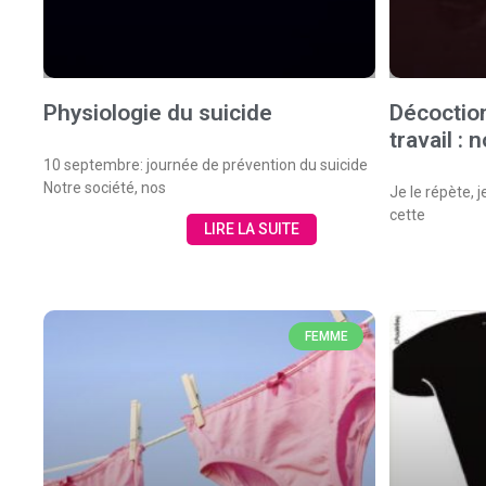
Physiologie du suicide
Décoctio
travail : 
10 septembre: journée de prévention du suicide
Notre société, nos
Je le répète, j
cette
LIRE LA SUITE
FEMME