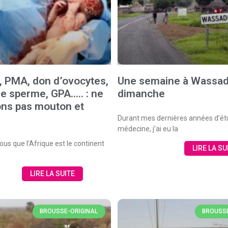
té, PMA, don d’ovocytes,
Une semaine à Wassad
e sperme, GPA….. : ne
dimanche
ns pas mouton et
Durant mes dernières années d’ét
médecine, j’ai eu la
us que l’Afrique est le continent
LIRE LA SU
LIRE LA SUITE
BROUSSE-ORIGINAL
BROUSSE