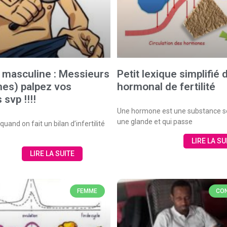
té masculine : Messieurs
Petit lexique simplifié 
es) palpez vos
hormonal de fertilité
 svp !!!!
Une hormone est une substance s
une glande et qui passe
quand on fait un bilan d’infertilité
LIRE LA SU
LIRE LA SUITE
FEMME
CON