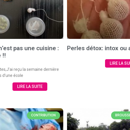
n’est pas une cuisine :
Perles détox: intox ou
 !!
LIRE LA SU
tes,J’ai reçu la semaine dernière
s d’une école
LIRE LA SUITE
CONTRIBUTION
BROUSSE