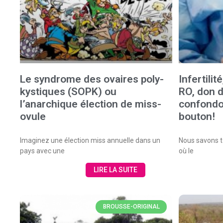
Le syndrome des ovaires poly-
Infertili
kystiques (SOPK) ou
RO, don d
l’anarchique élection de miss-
confondo
ovule
bouton!
Imaginez une élection miss annuelle dans un
Nous savons to
pays avec une
où le
LIRE LA SUITE
BROUSSE-ORIGINAL