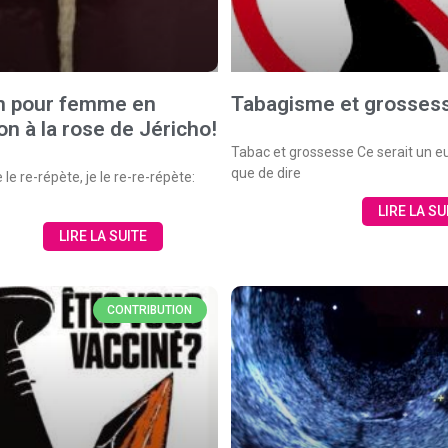
n pour femme en
Tabagisme et grosses
non à la rose de Jéricho!
Tabac et grossesse Ce serait un
que de dire
e le re-répète, je le re-re-répète:
LIRE LA SU
LIRE LA SUITE
CONTRIBUTION