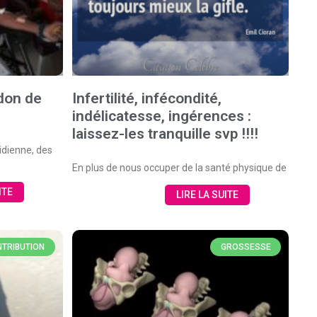
 don de
Infertilité, infécondité,
indélicatesse, ingérences :
laissez-les tranquille svp !!!!
idienne, des
En plus de nous occuper de la santé physique de
ITE
LIRE LA SUITE
TRIBUTION
GROSSESSE