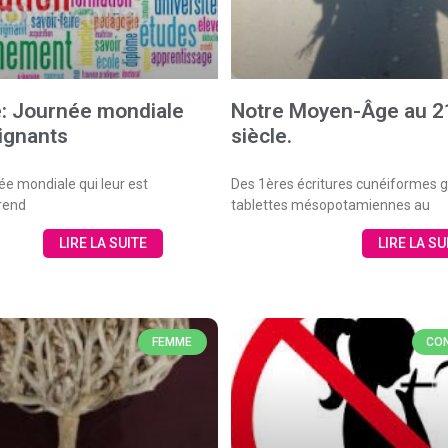
e: Journée mondiale
Notre Moyen-Âge au 
ignants
siècle.
ée mondiale qui leur est
Des 1ères écritures cunéiformes g
 rend
tablettes mésopotamiennes au
LIRE LA SUITE
LIRE LA SU
FEMME
CON